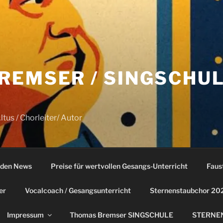
REMSER / SINGSCHU
tus / Chorleiter/ Autor
den News
Preise für wertvollen Gesangs-Unterricht
Faus
er
Vocalcoach / Gesangsunterricht
Sternenstaubchor 20
Impressum
Thomas Bremser SINGSCHULE
STERNEN