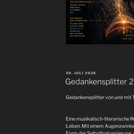
VERÖFFENTLICHT
30. JULI 2026
AM
Gedankensplitter 
Gedankensplitter von und mit
Eine musikalisch-literarische
Leben. Mit einem Augenzwinker
Form der Selbstbalsamierung, 