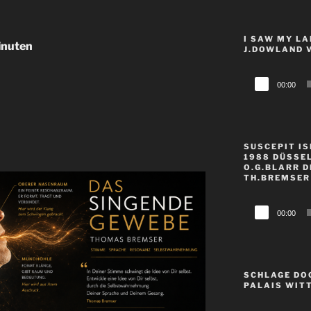
I SAW MY L
inuten
J.DOWLAND 
Audio-
00:00
Player
SUSCEPIT IS
1988 DÜSSE
O.G.BLARR D
TH.BREMSER
Audio-
00:00
Player
SCHLAGE DO
PALAIS WIT