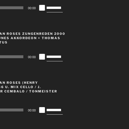
regeln.
Pfeiltasten
00:00
Hoch/Runter
benutzen,
um
die
AN ROSES ZUNGENREDEN 2000
Lautstärke
UNES AKKORDEON + THOMAS
TUS
zu
regeln.
Pfeiltasten
00:00
Hoch/Runter
benutzen,
um
die
AN ROSES (HENRY
Lautstärke
 U. MIX CELLO / J.
R CEMBALO / TONMEISTER
zu
regeln.
Pfeiltasten
00:00
Hoch/Runter
benutzen,
um