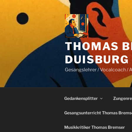
Zum
Inhalt
springen
THOMAS B
DUISBURG
Gesangslehrer / Vocalcoach / Al
Gedankensplitter
Zungenre
Gesangsunterricht Thomas Brems
Musikkritiker Thomas Bremser