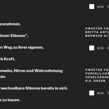
Audio-
00:00
Player
hrzunehmen.
SWEETER TH
BRITTA ANT
chönen Stimme“.
BREMSER AL
Audio-
m Weg zu ihrer eigenen.
00:00
Player
h Kraft.
SWEETER TH
 Gewebe, Hören und Wahrnehmung
PURCELL)1986
ten.
VOGELSÄNGE
H.G. DAEHN
rwechselbare Stimme bereits in sich.
Audio-
00:00
Player
e zu bauen.