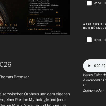
Audio-
00:00
Player
ARIE AUS FL
RSH DÜSSEL
Audio-
00:00
Player
2026
Hanns Eisler H
 Thomas Bremser
Akkordeon / T
C
Zungenreden
 Reise zwischen Orpheus und dem eigenen
n, einer Portion Mythologie und jener
die nur Musik, Sprache und Erinnerung