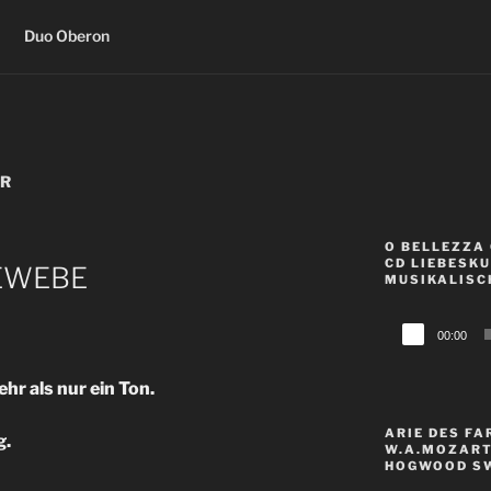
Duo Oberon
ER
O BELLEZZA 
CD LIEBESK
EWEBE
MUSIKALISC
Audio-
00:00
Player
r als nur ein Ton.
ARIE DES FA
g.
W.A.MOZART 
HOGWOOD SW