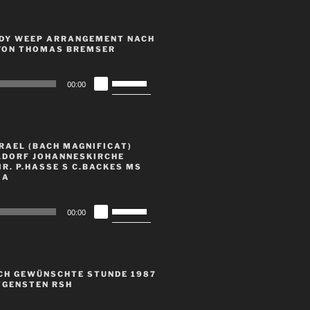
um
die
ADY WEEP ARRANGEMENT NACH
Lautstärke
VON THOMAS BREMSER
zu
regeln.
Pfeiltasten
00:00
Hoch/Runter
benutzen,
um
die
RAEL (BACH MAGNIFICAT)
Lautstärke
LDORF JOHANNESKIRCHE
IR. P.HASSE S C.BACKES MS
zu
 A
regeln.
Pfeiltasten
00:00
Hoch/Runter
benutzen,
um
die
CH GEWÜNSCHTE STUNDE 1987
Lautstärke
TGENSTEN RSH
zu