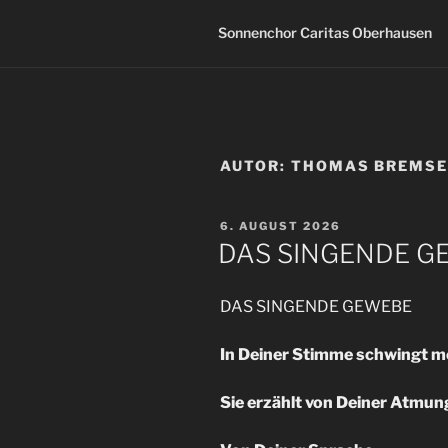
Sonnenchor Caritas Oberhausen
AUTOR:
THOMAS BREMS
VERÖFFENTLICHT
6. AUGUST 2026
AM
DAS SINGENDE G
DAS SINGENDE GEWEBE
In Deiner Stimme schwingt meh
Sie erzählt von Deiner Atmun