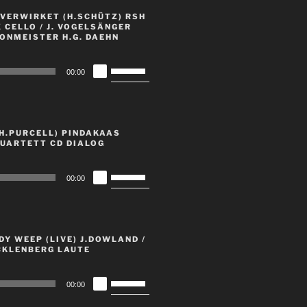
die
VERWIRKET (H.SCHÜTZ) RSH
Lautstärke
X CELLO / J. VOGELSÄNGER
ONMEISTER H.G. DAEHN
zu
regeln.
Pfeiltasten
00:00
Hoch/Runter
benutzen,
um
die
H.PURCELL) PINDAKAAS
Lautstärke
UARTETT CD DIALOG
zu
regeln.
Pfeiltasten
00:00
Hoch/Runter
benutzen,
um
die
DY WEEP (LIVE) J.DOWLAND /
Lautstärke
KLENBERG LAUTE
zu
regeln.
Pfeiltasten
00:00
Hoch/Runter
benutzen,