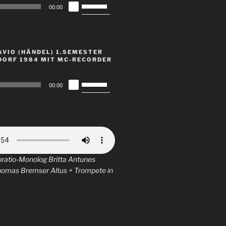
regeln.
Pfeiltasten
00:00
Hoch/Runter
benutzen,
um
die
AVIO (HÄNDEL) 1.SEMESTER
Lautstärke
DORF 1984 MIT MC-RECORDER
zu
regeln.
Pfeiltasten
00:00
Hoch/Runter
benutzen,
um
die
Lautstärke
zu
regeln.
oratio-Monolog Britta Antunes
homas Bremser Altus + Trompete in