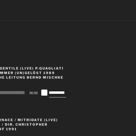
GENTILE (LIVE) P.QUAGLIATI
UMMER (UN)GELÖST 1989
HE LEITUNG BERND MISCHKE
Pfeiltasten
00:00
Hoch/Runter
benutzen,
um
die
RNACE / MITRIDATE (LIVE)
Lautstärke
/ DIR. CHRISTOPHER
F 1991
zu