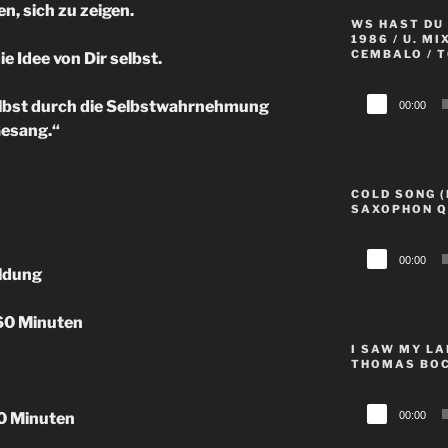
n, sich zu zeigen.
WS HAST DU 
1986 / U. MI
CEMBALO / T
e Idee von Dir selbst.
Audio-
selbst durch die Selbstwahrnehmung
00:00
Player
Gesang.“
COLD SONG (
SAXOPHON Q
Audio-
00:00
Player
ldung
 60 Minuten
I SAW MY LA
THOMAS BOC
Audio-
00:00
60 Minuten
Player