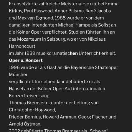
Er absolvierte zahlreiche Meisterkurse u.a. bei Emma
Kirkby, Paul Esswood, Anner Bijlsma, René Jacobs
und Max van Egmond. 1985 wurde er von dem
damaligen Intendanten Michael Hampe als Solist an
die Kölner Oper verpflichtet. Studien führten ihn an
das Mozarteum in Salzburg, wo er von Nikolaus
Harnoncourt
im Jahr 1989 musikdramatisc
hen
Unterricht erhielt.
Oper u. Konzert
1996 wurde er als Gast an die Bayerische Staatsoper
München
verpflichtet. Im selben Jahr debütierte er als
Hänsel an der Kölner Oper. Auf internationalen
Konzertreisen sang
Thomas Bremser u.a. unter der Leitung von
Christopher Hogwood,
Frieder Bernius, Howard Amman, Georg Fischer und
Arnold Östman.
2002 debütierte Thomas Bremser als „Schwan“