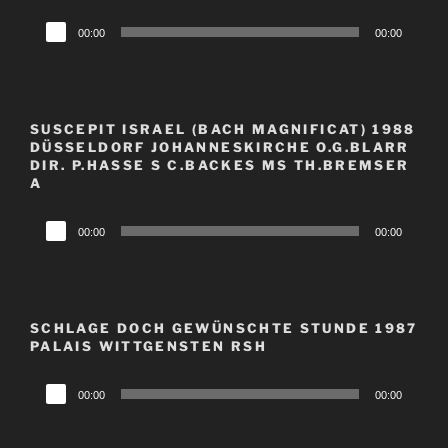
Audio-
00:00
00:00
Player
SUSCEPIT ISRAEL (BACH MAGNIFICAT) 1988
DÜSSELDORF JOHANNESKIRCHE O.G.BLARR
DIR. P.HASSE S C.BACKES MS TH.BREMSER
A
Audio-
00:00
00:00
Player
SCHLAGE DOCH GEWÜNSCHTE STUNDE 1987
PALAIS WITTGENSTEN RSH
Audio-
00:00
00:00
Player